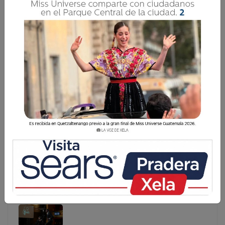
CINCO GUATEMALTECOS HAN SIDO
REGISTRADOS COMO LAMINE YAMAL
El nombre del futbolista español Lamine Yamal ya figura
en los registros de Guatemala. El Registro Nacional de las
Personas (RENAP) informa que 15 personas están
inscritas con el nombre "Lamine", 29 con el nombre
"Yamal&q
El nombre del futbolista español Lamine Yamal ya
figura en los registros de Guatemala. El Registro
Nacional de las Personas (RENAP) informa que 15
personas están inscritas con el nombre "Lamine", 29
con el nombre "Yamal&q...