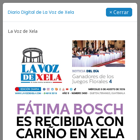
Suscríbete
× Cerrar
Diario Digital de La Voz de Xela
Directorio
La Voz de Xela
Estafa
Protección Infantil
Incendios
Fes
Resultados para:
Lamine Yamal