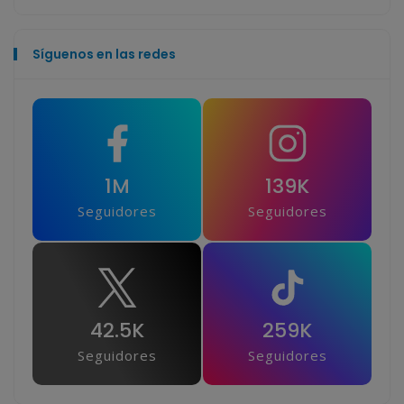
Síguenos en las redes
1M
139K
Seguidores
Seguidores
42.5K
259K
Seguidores
Seguidores