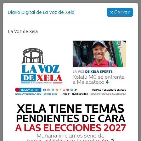
Suscríbete
× Cerrar
Diario Digital de La Voz de Xela
Directorio
La Voz de Xela
 Messi
Copa Centroamericana
Patzicía
Escritu
DIARIO DIGITAL