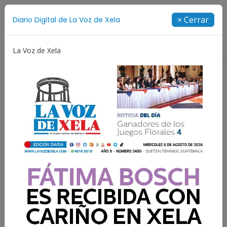
Suscríbete
× Cerrar
Diario Digital de La Voz de Xela
Directorio
La Voz de Xela
y Adolescencia
Estafa
Protección Infantil
Ince
Resultados para:
Agricultura