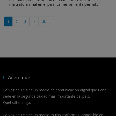
maltrato animal en el país. La herramienta permit...
1
2
3
>
Última
Acerca de
La Voz de Xela es un medio de comunicación digital que tiene
sede en la segunda ciudad más importante del país,
Quetzaltenango.
La Voz de Xela es un medio multiplataformas, disponible en