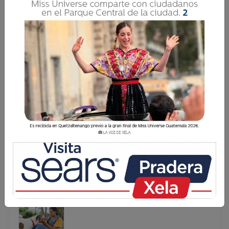
MAGA ALERTA A PRODUCTORES POR CALOR
EXTREMO Y LLUVIAS INTENSAS
Altas temperaturas, baja humedad y lluvias intensas
ponen en alerta al sector agropecuario guatemalteco
durante esta semana. Ante estas condiciones, el
Ministerio de Agricultura, Ganadería y Alimentación
(MAGA) emite recomendaciones a
Altas temperaturas, baja humedad y lluvias intensas
ponen en alerta al sector agropecuario guatemalteco
durante esta semana. Ante estas condiciones, el
Ministerio de Agricultura, Ganadería y Alimentación
(MAGA) emite recomendaciones a...