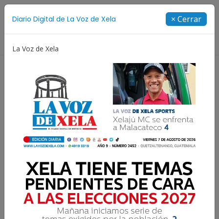
Suscríbete
× Cerrar
Diario Digital de La Voz de Xela
Directorio
La Voz de Xela
Patzicía
Escritura
Noveno Aniversario
F
Resultados para:
Centro Preventivo para
Varones