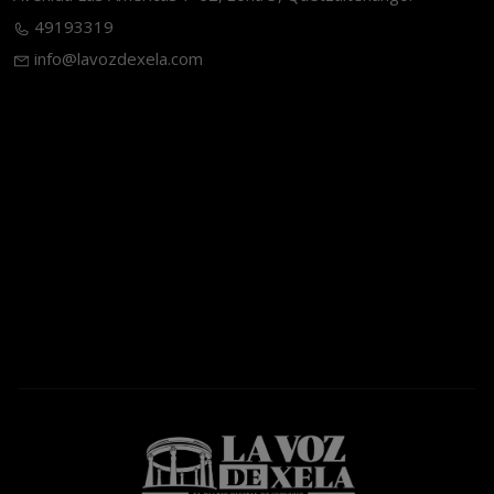
49193319
info@lavozdexela.com