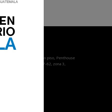
Contáctanos
orre Pradera Xela, décimo piso, Penthouse
3, Avenida Las Américas 7-62, zona 3,
tzaltenango.
9193319
nfo@lavozdexela.com