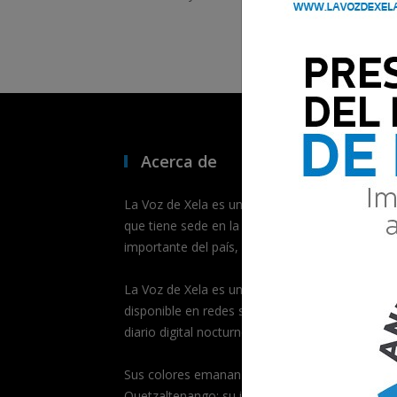
Acerca de
La Voz de Xela es un medio de comunicación dig
que tiene sede en la segunda ciudad más
importante del país, Quetzaltenango.
La Voz de Xela es un medio multiplataformas,
disponible en redes sociales, portal de noticias 
diario digital nocturno.
Sus colores emanan de la bandera de
Quetzaltenango; su isotipo es el Templete del