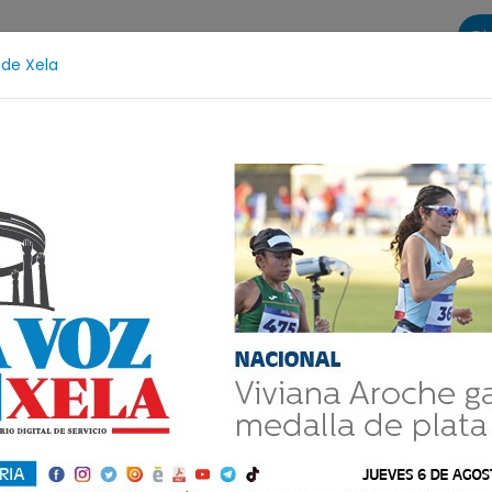
Di
 de Xela
s
La Voz de Xela Sports
Contáctanos
LA VOZ 25
fa
Protección Infantil
Incendios
Festival de 