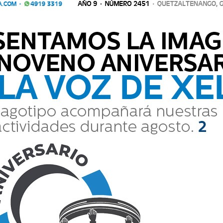
Actualidad
Nueve años construyendo
ital
T
juntos la era digital
100
Que
06/08/2026
4
i
Accidente en zona 3 deja a
y
comerciante con
amputación ...
06/08/2026