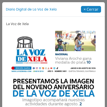
Suscríbete
× Cerrar
Diario Digital de La Voz de Xela
Directorio
La Voz de Xela
Fichajes
Niñez y Adolescencia
Estafa
Pro
Resultados para:
Diego Armando Maradona