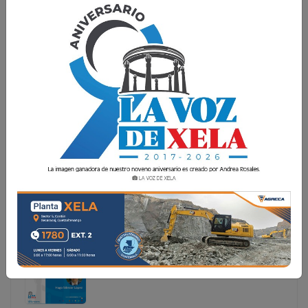
DOS GUATEMALTECOS LLEVAN EL NOMBRE DE
DIEGO ARMANDO MARADONA
En medio de la emoción por el inicio del Mundial 2026, el
Registro Nacional de las Personas (Renap) comparte una
curiosa estadística relacionada con uno de los futbolistas
más emblemáticos de la historia: Diego Armando Mar
En medio de la emoción por el inicio del Mundial 2026,
el Registro Nacional de las Personas (Renap)
comparte una curiosa estadística relacionada con uno
de los futbolistas más emblemáticos de la historia:
Diego Armando Mar...