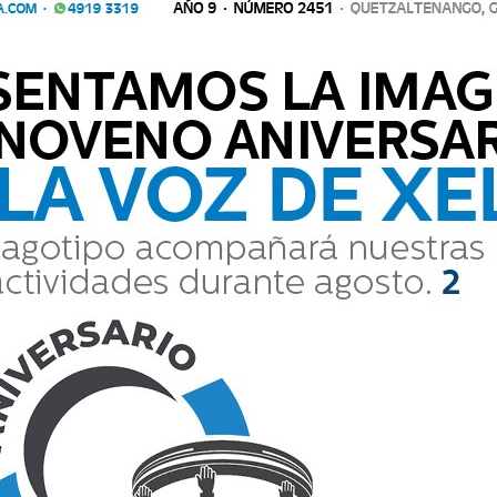
le gusta ser de Quetzaltenango; al contrario,
con el azul, blanco y rojo de nuestra bandera
Comparte