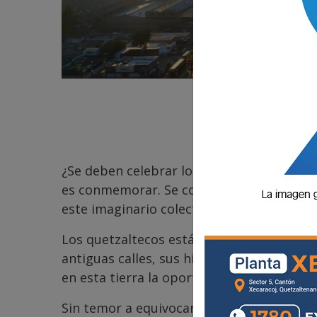
¿Se deben celebrar los 502 años de fundac
es conmemorar. Se conmemora el inicio d
este imaginario colectivo, a lo que llama
Los quetzaltecos están llenos de orgullo p
antiguas calles, sus historias y leyendas
en esta tierra la oportunidad, el amor, el t
Sin temor a equivocarme, creo que es el 