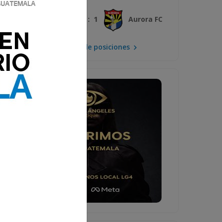
3 : 1
Xelajú MC
Aurora FC
Mira la tabla de posiciones