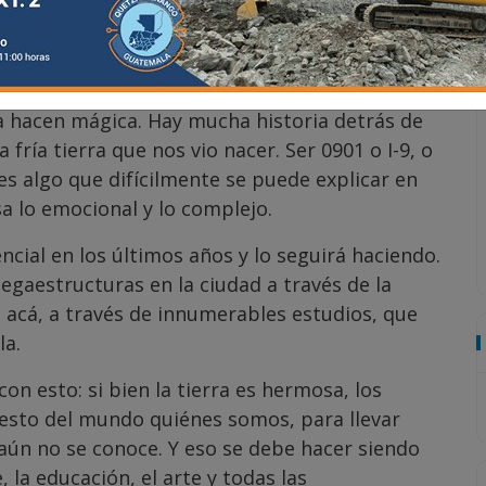
tenece. No he conocido a alguien que diga que
trario, es una común unión sentirse
 nuestra bandera.
la hacen mágica. Hay mucha historia detrás de
fría tierra que nos vio nacer. Ser 0901 o I-9, o
s algo que difícilmente se puede explicar en
a lo emocional y lo complejo.
cial en los últimos años y lo seguirá haciendo.
gaestructuras en la ciudad a través de la
 acá, a través de innumerables estudios, que
la.
n esto: si bien la tierra es hermosa, los
resto del mundo quiénes somos, para llevar
aún no se conoce. Y eso se debe hacer siendo
 la educación, el arte y todas las