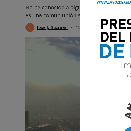
No he conocido a alguien que diga que no 
es una común unión sentirse identificado 
José J. Guzmán
15 Mayo 2026 14:27