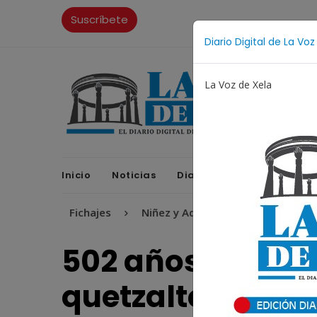
Suscríbete
Diario Digital de La Voz
La Voz de Xela
Inicio
Noticias
Diario Digital
Opinione
Fichajes
Niñez y Adolescencia
Estafa
Pr
502 años: orgull
quetzalteca