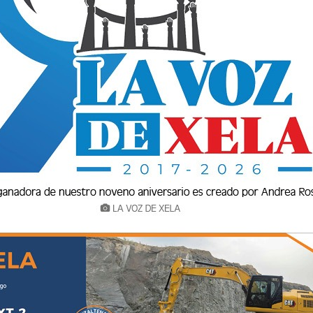
ión de Xela? Considero que la palabra propicia
e una sucesión de eventos que nos han traído a
mos orgullo quetzalteco.
or diferentes razones: por su cultura, sus
, su equipo y, para otros, porque han encontrado
rabajo o la familia.
lugar de Guatemala en donde sus habitantes se