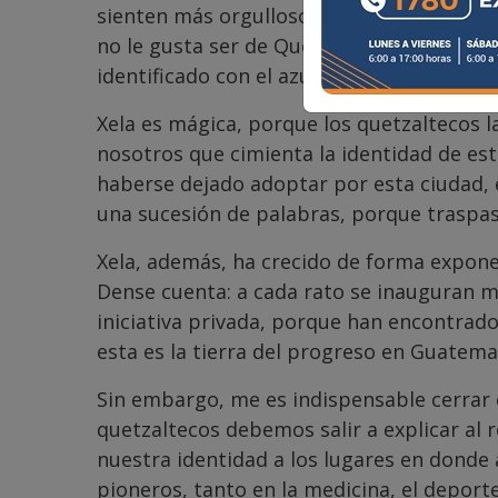
sienten más orgullosos de lo que les per
no le gusta ser de Quetzaltenango; al con
identificado con el azul, blanco y rojo de
Xela es mágica, porque los quetzaltecos 
nosotros que cimienta la identidad de esta 
haberse dejado adoptar por esta ciudad, e
una sucesión de palabras, porque traspas
Xela, además, ha crecido de forma exponen
Dense cuenta: a cada rato se inauguran me
iniciativa privada, porque han encontrado
esta es la tierra del progreso en Guatema
Sin embargo, me es indispensable cerrar co
quetzaltecos debemos salir a explicar al 
nuestra identidad a los lugares en donde 
pioneros, tanto en la medicina, el deporte,