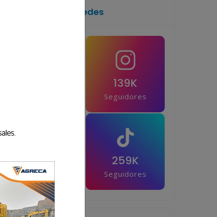
Síguenos en las redes
1M
139K
Seguidores
Seguidores
42.5K
259K
Seguidores
Seguidores