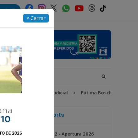
rectorio
× Cerrar
6
Proceso Judicial
Fátima Bosch
Desaparecid
La Voz de Xela Sports
Jornada 2 - Apertura 2026
Próximo