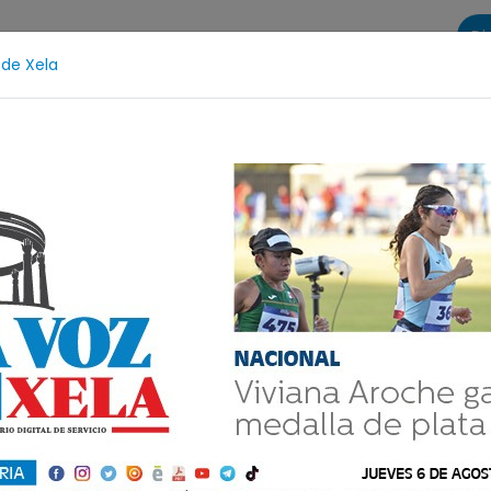
Di
 de Xela
s
La Voz de Xela Sports
Contáctanos
LA VOZ 25
otección Infantil
Incendios
Festival de Bandas 202
o y tradición