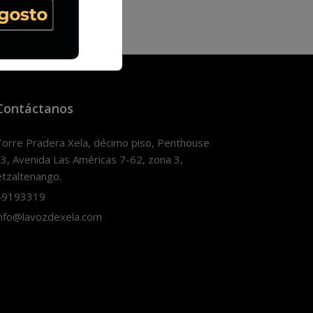
Contáctanos
orre Pradera Xela, décimo piso, Penthouse
3, Avenida Las Américas 7-62, zona 3,
tzaltenango.
9193319
nfo@lavozdexela.com