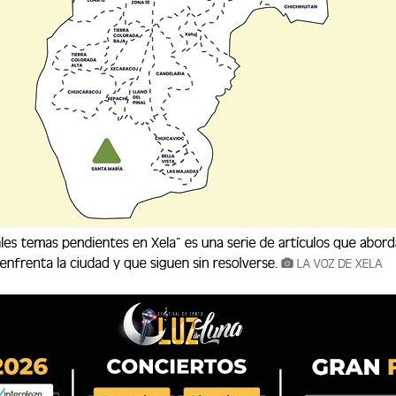
EFORMA CONSTITUCIONAL
endo de una enfermedad que, día con día, deteriora su salud, a tal p
das, venimos diciendo: el Estado e
iendo de una enfermedad que, día con día, deteriora su salud, a 
 varias décadas, venimos diciendo: el Estado e...
ENTE DE FAMILIARES DE PACIENTE
HRO) solicita de manera urgente la presencia de los familiares del pac
rgencia de Medicina de Hombres, cama 10, del c
 (HRO) solicita de manera urgente la presencia de los familiares 
rea de Emergencia de Medicina de Hombres, cama 10, del c...