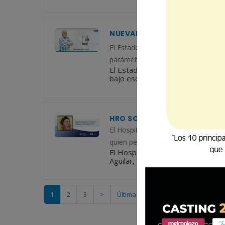
NUEVAMENTE EN LA MESA, R
El Estado de Guatemala viene sufri
parámetros. Desde hace varias déca
El Estado de Guatemala viene sufr
bajo esos parámetros. Desde hace
HRO SOLICITA PRESENCIA URG
El Hospital Regional de Occidente (
quien permanece en el área de Eme
El Hospital Regional de Occidente
Aguilar, quien permanece en el á
1
2
3
>
Última