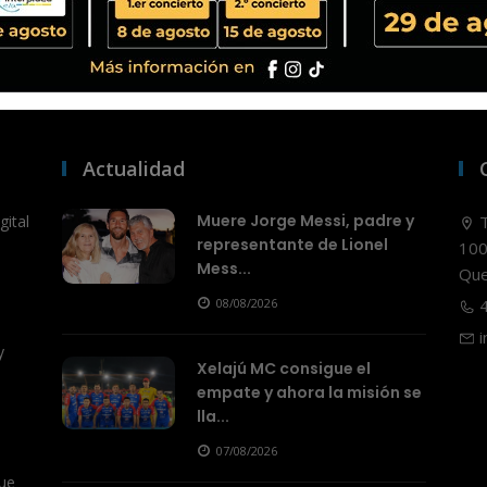
Actualidad
Muere Jorge Messi, padre y
ital
T
representante de Lionel
100
Mess...
Que
08/08/2026
4
i
y
Xelajú MC consigue el
empate y ahora la misión se
lla...
07/08/2026
ue