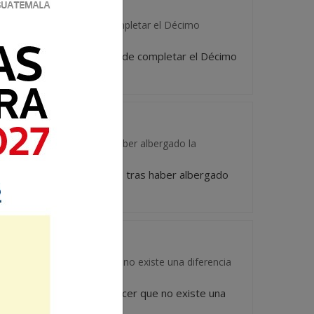
stica (DISETUR) luego de completar el Décimo
d Turística (DISETUR) luego de completar el Décimo
r unos brazos vacíos tras haber albergado la
sostener unos brazos vacíos tras haber albergado
ios han dado a conocer que no existe una diferencia
, estudios han dado a conocer que no existe una