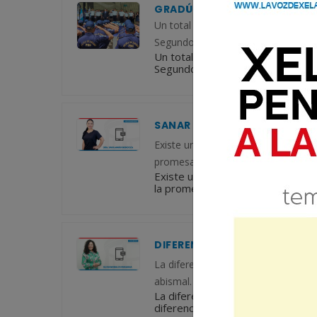
GRADÚAN A 146 AGENTES PAR
Un total de 146 agentes de la Polic
Segundo Curso de Especialidad de Se
Un total de 146 agentes de la Pol
Segundo Curso de Especialidad de 
SANAR LA HERIDA INVISIBLE 
Existe un dolor que rara vez encuen
promesa de una vida. La pérdida d
Existe un dolor que rara vez encu
la promesa de una vida. La pérdi
DIFERENCIA ENTRE REÍR Y SON
La diferencia entre reír y sonreír 
abismal. Algunos la definen como u
La diferencia entre reír y sonre
diferencia abismal. Algunos la de