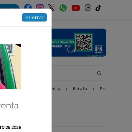
rectorio
× Cerrar
Niñez y Adolescencia
Estafa
Protección Infant