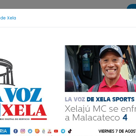
Di
 de Xela
s
La Voz de Xela Sports
Contáctanos
LA VOZ 25
tzicía
Escritura
Noveno Aniversario
Fichajes