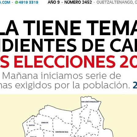
A SEGURIDAD TURÍSTICA EN GUATEMALA
ía Nacional Civil (PNC) se incorporan a la División de Seguridad Turí
guridad Turística, con el que r
icía Nacional Civil (PNC) se incorporan a la División de Segurida
Seguridad Turística, con el que r...
DEL DUELO GESTACIONAL
tra espacio en la conversación cotidiana: el que se siente al sostene
e una gestación deseada es una experienc
entra espacio en la conversación cotidiana: el que se siente al 
da de una gestación deseada es una experienc...
REÍR
es una pregunta que provocará diversas opiniones; sin embargo, estud
na diferente intensidad de la misma cosa
ír es una pregunta que provocará diversas opiniones; sin embargo
finen como una diferente intensidad de la misma cosa...