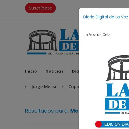
Suscríbete
Diario Digital de La Voz
La Voz de Xela
Inicio
Noticias
Diario Digital
Opinione
gentino
Jorge Messi
Copa Centroamericana
Pa
Resultados para:
Medicina