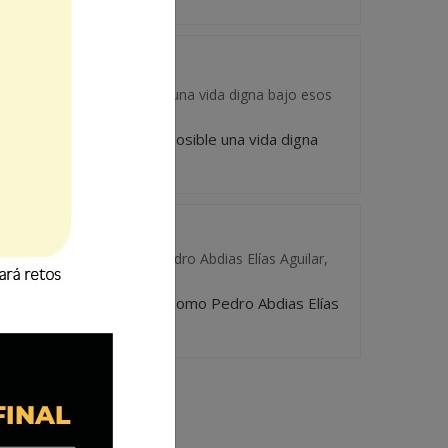
unto que se hace imposible una vida digna bajo esos
tal punto que se hace imposible una vida digna
iente identificado como Pedro Abdias Elías Aguilar,
del paciente identificado como Pedro Abdias Elías