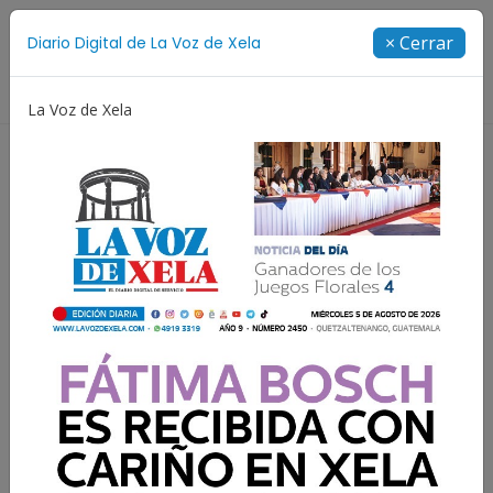
Suscríbete
× Cerrar
Diario Digital de La Voz de Xela
Directorio
La Voz de Xela
Estafa
Protección Infantil
Incendios
Festiv
Noche del DPI en Xela:
Renap ampliará horario
para facilitar trámites