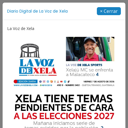
Suscríbete
× Cerrar
Diario Digital de La Voz de Xela
Directorio
La Voz de Xela
na
Patzicía
Escritura
Noveno Aniversario
Resultados para:
Desaparecidos