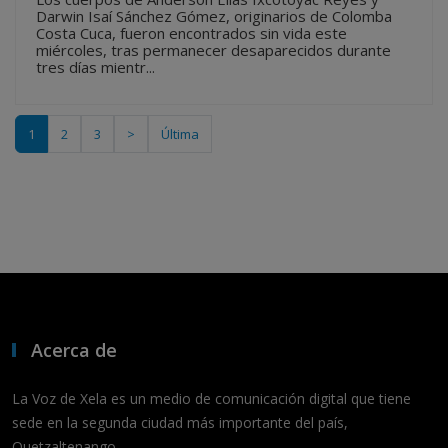
Darwin Isaí Sánchez Gómez, originarios de Colomba
Costa Cuca, fueron encontrados sin vida este
miércoles, tras permanecer desaparecidos durante
tres días mientr...
1
2
3
>
Última
Acerca de
La Voz de Xela es un medio de comunicación digital que tiene
sede en la segunda ciudad más importante del país,
Quetzaltenango.