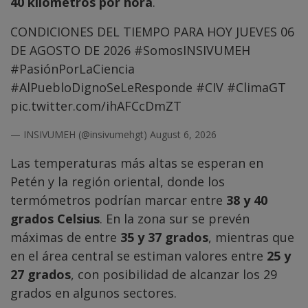
40 kilómetros por hora
.
CONDICIONES DEL TIEMPO PARA HOY JUEVES 06
DE AGOSTO DE 2026
#SomosINSIVUMEH
#PasiónPorLaCiencia
#AlPuebloDignoSeLeResponde
#CIV
#ClimaGT
pic.twitter.com/ihAFCcDmZT
— INSIVUMEH (@insivumehgt)
August 6, 2026
Las temperaturas más altas se esperan en
Petén y la región oriental, donde los
termómetros podrían marcar entre
38 y 40
grados Celsius
. En la zona sur se prevén
máximas de entre
35 y 37 grados
, mientras que
en el área central se estiman valores entre
25 y
27 grados
, con posibilidad de alcanzar los 29
grados en algunos sectores.