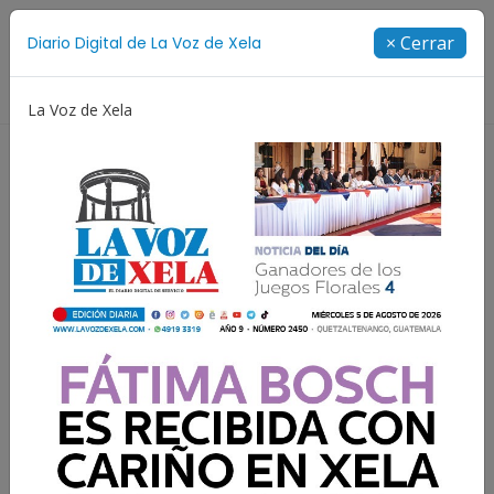
Suscríbete
× Cerrar
Diario Digital de La Voz de Xela
Directorio
La Voz de Xela
Estafa
Protección Infantil
Incendios
Festiva
INSIVUMEH prevé lluvias y
tormentas eléctricas para
esta tarde y noche