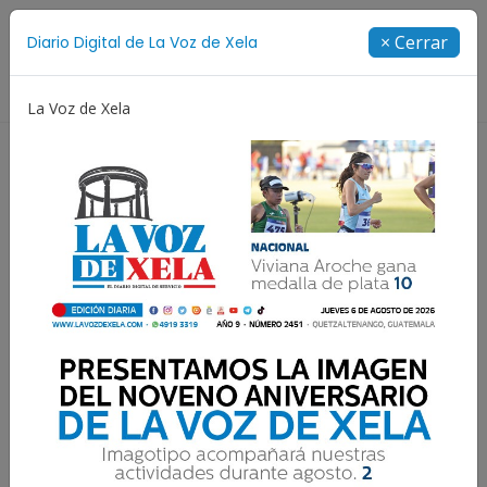
Suscríbete
× Cerrar
Diario Digital de La Voz de Xela
Directorio
La Voz de Xela
 Aniversario
Fichajes
Niñez y Adolescencia
E
Frente frío provocará
lluvias intensas y riesgo de
inundaciones