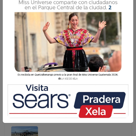
RESCATAN A SEIS PERSONAS ATRAPADAS
DURANTE INCENDIO EN COATEPEQUE
Seis integrantes de una familia fueron rescatados durante
un incendio registrado en una vivienda ubicada en la 6
avenida 9-36, Lotificación Las Conchitas, zona 2 de
Coatepeque, Quetzaltenango, informó el cuerpo de
Bomberos Municipales D
Seis integrantes de una familia fueron rescatados
durante un incendio registrado en una vivienda ubicada
en la 6 avenida 9-36, Lotificación Las Conchitas, zona 2
de Coatepeque, Quetzaltenango, informó el cuerpo
de Bomberos Municipales D...