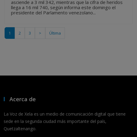
asciende a 3 mil 342, mientras que la cifra de heridos
llega a 16 mil 740, según informa este domingo el
presidente del Parlamento venezolano...
1
2
3
>
Última
Acerca de
La Voz de Xela es un medio de comunicación digital que tiene
sede en la segunda ciudad más importante del país,
Quetzaltenango.