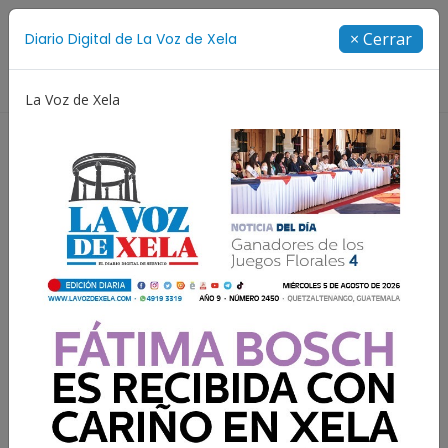
Suscríbete
× Cerrar
Diario Digital de La Voz de Xela
Directorio
La Voz de Xela
Incendios
Festival de Bandas 2026
Proceso Judicia
Resultados para:
Rescate