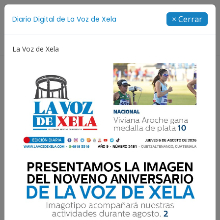
Suscríbete
× Cerrar
Diario Digital de La Voz de Xela
Directorio
La Voz de Xela
y Adolescencia
Estafa
Protección Infantil
Ince
Combustibles suben en
Xela en una semana y
presionan el bolsillo