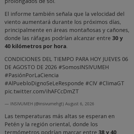
prolongados de sol.
El informe también señala que la velocidad del
viento aumentará durante los próximos días,
principalmente en áreas montañosas y cañones,
donde las ráfagas podrían alcanzar entre
30 y
40 kilómetros por hora
.
CONDICIONES DEL TIEMPO PARA HOY JUEVES 06
DE AGOSTO DE 2026
#SomosINSIVUMEH
#PasiónPorLaCiencia
#AlPuebloDignoSeLeResponde
#CIV
#ClimaGT
pic.twitter.com/ihAFCcDmZT
— INSIVUMEH (@insivumehgt)
August 6, 2026
Las temperaturas más altas se esperan en
Petén y la región oriental, donde los
termómetros podrían marcar entre
38 y 40