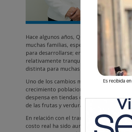
Hace algunos años, Quetzaltenango era un
muchas familias, especialmente porque u
para desarrollarse; en comparación con o
relativamente tranquila y con gastos man
distinta para muchas familias vivir en Xel
Uno de los cambios más evidentes está en 
crecimiento poblacional muchas familias 
despensa en tiendas de consumo o superm
de las frutas y verduras no siempre son f
En relación con el transporte urbano, est
costo real ha sido aumentado y el servici