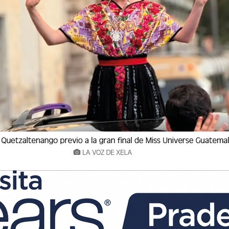
a opción para estudiar, trabajar o vivir para
na ciudad grande y que contaba con lo básico
tros departamentos permitía llevar una vida
ejables. Sin embargo, hoy la realidad parece
a cada vez cuesta más.
el precio de los alimentos, ya que debido al
no pueden ir al mercado y deben adquirir la
ercados lo que aumenta el precio y en el caso
rescas.
e se ha convertido en un problema ya que el
o es de mala calidad, además no es seguro