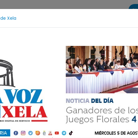
Di
 de Xela
s
La Voz de Xela Sports
Contáctanos
LA VOZ 25
endios
Festival de Bandas 2026
Proceso Judicial
ltenango es cada