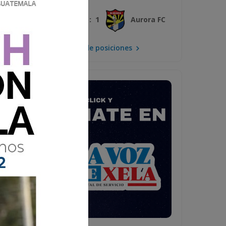
3 : 1
Xelajú MC
Aurora FC
Mira la tabla de posiciones