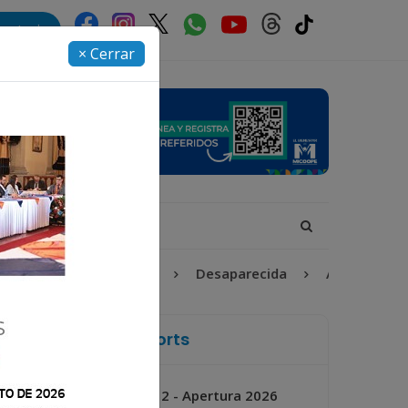
rectorio
× Cerrar
Fátima Bosch
Desaparecida
Alerta Isabel-Claud
La Voz de Xela Sports
Jornada 2 - Apertura 2026
Próximo