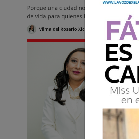
Porque una ciudad no solo debe crecer en 
de vida para quienes la habitan, pues el s
Vilma del Rosario Xicará
20 Mayo 2026 16: