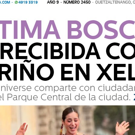
edificios y negocios, sino también en calidad
alario no debería ser diferenciado.
Comparte
16