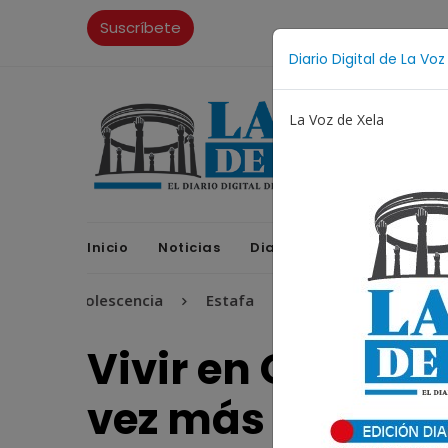
Suscríbete
Diario Digital de La Voz
La Voz de Xela
Inicio
Noticias
Diario Digital
Opinione
 y Adolescencia
Estafa
Protección Infantil
Inc
Vivir en Quetza
vez más caro