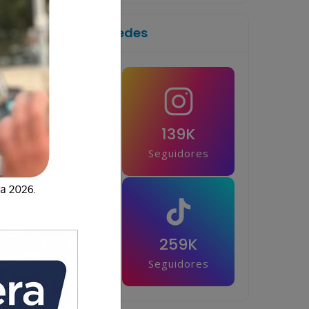
Síguenos en las redes
1M
139K
Seguidores
Seguidores
42.5K
259K
Seguidores
Seguidores