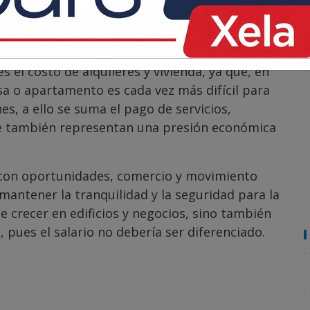
hay que considerar que debido a las grandes
entado, ya sea usando bus, taxi o vehículo
aumento en el precio del combustible.
 el costo de alquileres y vivienda, ya que, en
sa o apartamento es cada vez más difícil para
es, a ello se suma el pago de servicios,
ue también representan una presión económica
 con oportunidades, comercio y movimiento
 mantener la tranquilidad y la seguridad para la
 crecer en edificios y negocios, sino también
, pues el salario no debería ser diferenciado.