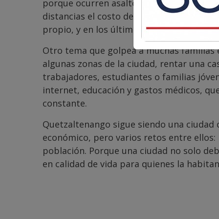
porque ocurren asaltos y robos; también 
distancias el costo de movilizarse ha aum
propio, y en los últimos días se notó un 
Otro tema que golpea a muchas familias es
algunas zonas de la ciudad, rentar una ca
trabajadores, estudiantes o familias jóven
internet, educación y gastos médicos, q
constante.
Quetzaltenango sigue siendo una ciudad
económico, pero varios retos entre ellos:
población. Porque una ciudad no solo debe
en calidad de vida para quienes la habitan