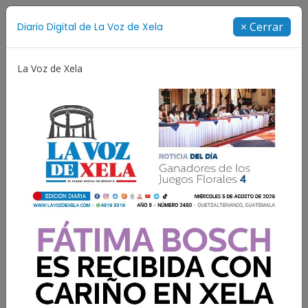
Suscríbete
× Cerrar
Diario Digital de La Voz de Xela
Directorio
La Voz de Xela
das 2026
Proceso Judicial
Fátima Bosch
Desap
El alba está apareciendo
en el horizonte