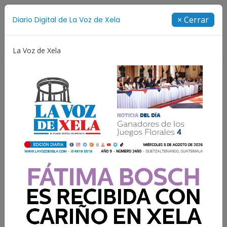
Suscríbete
× Cerrar
Diario Digital de La Voz de Xela
Directorio
La Voz de Xela
Estafa
Protección Infantil
Incendios
Festi
Lo que el cerebro lee en
silencio