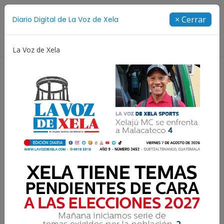
Suscríbete
× Cerrar
Diario Digital de La Voz de Xela
Directorio
La Voz de Xela
ía
Escritura
Noveno Aniversario
Fichajes
Estrategias de
negociación