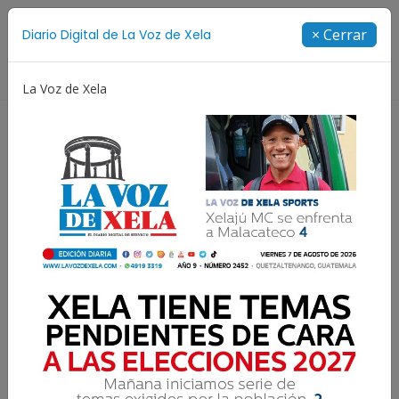
Suscríbete
× Cerrar
Diario Digital de La Voz de Xela
Directorio
La Voz de Xela
ía
Escritura
Noveno Aniversario
Fichajes
Escasez de parqueos
públicos