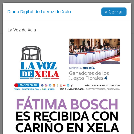
Suscríbete
× Cerrar
Diario Digital de La Voz de Xela
Directorio
La Voz de Xela
Festival de Bandas 2026
Proceso Judicial
Fátima 
En la sala de espera
Silvia Morales Paniagua
9 Junio 2025 16:00