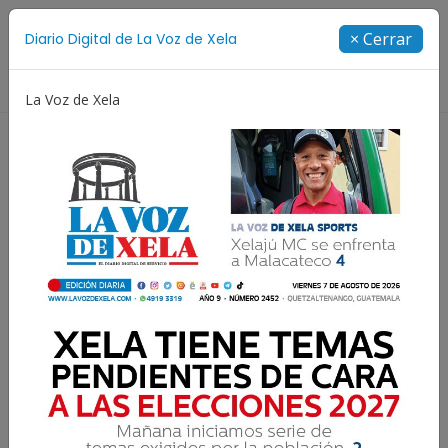
Suscríbete
× Cerrar
Diario Digital de La Voz de Xela
Directorio
La Voz de Xela
no Aniversario
Fichajes
Niñez y Adolescencia
El resultado de las
elecciones ¿es la cortina
de humo?