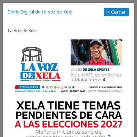
Suscríbete
× Cerrar
Diario Digital de La Voz de Xela
Directorio
La Voz de Xela
Copa Centroamericana
Patzicía
Escritura
Nov
Xeladitos: Un
emprendimiento con sello
quetzalteco