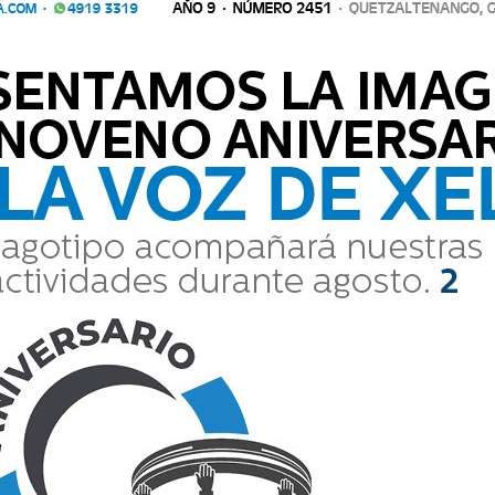
A SEGURIDAD TURÍSTICA EN GUATEMALA
ía Nacional Civil (PNC) se incorporan a la División de Seguridad Turí
guridad Turística, con el que r
icía Nacional Civil (PNC) se incorporan a la División de Segurida
Seguridad Turística, con el que r...
UTA TURÍSTICA PARA ATRAER A SALVADOREÑOS
incipales destinos que el Instituto Guatemalteco de Turismo (Inguat)
s Agostinas. El departamento forma parte de
principales destinos que el Instituto Guatemalteco de Turismo (In
 durante las Fiestas Agostinas. El departamento forma parte de...
LÍNEA PARA TRANSPORTE EXTRAURBANO
 (DGT) habilita desde el 1 de julio el trámite en línea de los permis
smo, como parte de su estrategia de modernizaci
es (DGT) habilita desde el 1 de julio el trámite en línea de los
ros y de turismo, como parte de su estrategia de modernizaci...