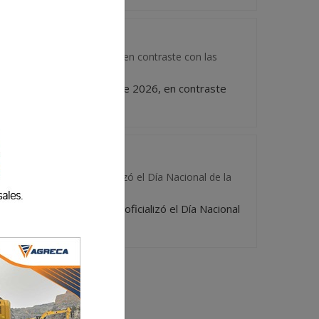
eros cuatro meses de 2026, en contraste con las
os primeros cuatro meses de 2026, en contraste
eón Carpio que se oficializó el Día Nacional de la
o de León Carpio que se oficializó el Día Nacional