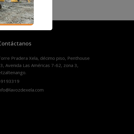
Contáctanos
orre Pradera Xela, décimo piso, Penthouse
3, Avenida Las Américas 7-62, zona 3,
tzaltenango.
9193319
nfo@lavozdexela.com