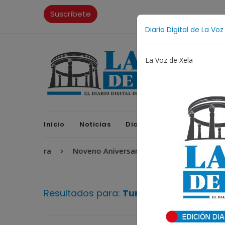
Suscríbete
Diario Digital de La Voz
La Voz de Xela
Inicio
Noticias
Diario Digital
Opinione
Escritura
Noveno Aniversario
Fichajes
Niñe
Resultados para:
Turismo