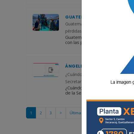
GUATEMALA CRECE 2.1 % EN TU
Guatemala registró un crecimiento d
pérdidas que enfrenta el turismo mu
Guatemala registró un crecimient
con las pérdidas que enfrenta el t
ÁNGELES DE LA OFICINA
¿Cuándo se oficializó el Día de la 
Secretaria. Fue un 26 de abril de 19
¿Cuándo se oficializó el Día de l
de la Secretaria. Fue un 26 de abri
1
2
3
>
Última