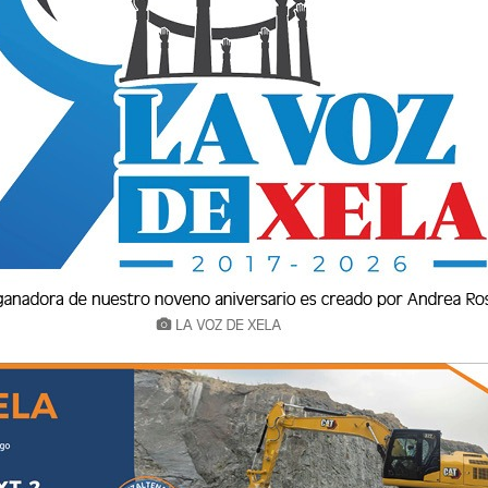
RISMO Y SUPERA LOS 1.1 MILLONES DE VISITAS
el 2.1% en la llegada de visitantes internacionales durante los prim
ndial debido al impacto de los conflictos en Orien
o del 2.1% en la llegada de visitantes internacionales durante l
urismo mundial debido al impacto de los conflictos en Orien...
Secretaria en Guatemala? Fue en el mandato del presidente Ramiro de L
94, a t
a Secretaria en Guatemala? Fue en el mandato del presidente Ramir
l de 1994, a t...