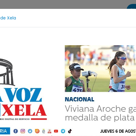
Di
 de Xela
s
La Voz de Xela Sports
Contáctanos
LA VOZ 25
z y Adolescencia
Estafa
Protección Infantil
I