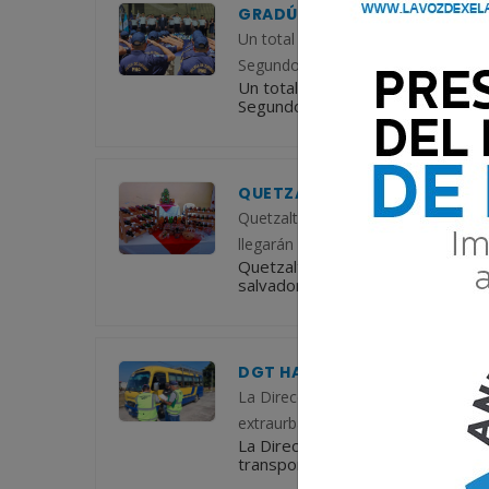
GRADÚAN A 146 AGENTES PAR
Un total de 146 agentes de la Polic
Segundo Curso de Especialidad de Se
Un total de 146 agentes de la Pol
Segundo Curso de Especialidad de 
QUETZALTENANGO INTEGRA R
Quetzaltenango figura entre los pr
llegarán al país durante las Fiesta
Quetzaltenango figura entre los 
salvadoreños que llegarán al país
DGT HABILITA PERMISOS EN 
La Dirección General de Transportes
extraurbano de pasajeros y de turi
La Dirección General de Transport
transporte extraurbano de pasaje