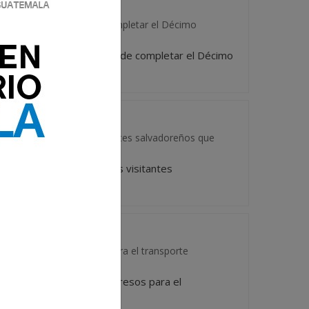
stica (DISETUR) luego de completar el Décimo
d Turística (DISETUR) luego de completar el Décimo
 promociona para los visitantes salvadoreños que
guat) promociona para los visitantes
os temporales y expresos para el transporte
 permisos temporales y expresos para el