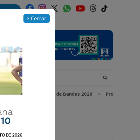
rectorio
× Cerrar
ncendios
Festival de Bandas 2026
Proceso Judicial