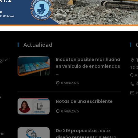
Actualidad
Incautan posible marihuana
ital
T
en vehículo de encomiendas
100
...
Que
07/08/2026
4
i
y
Notas de una escribiente
07/08/2026
De 219 propuestas, este
ue
diseño representa nuestro