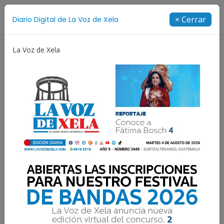
Suscríbete
× Cerrar
Diario Digital de La Voz de Xela
Directorio
La Voz de Xela
tival de Bandas 2026
Proceso Judicial
Fátima Bosc
TOMA EN CUENTA | Juegos
mecánicos de Xelafer
deberán contar con