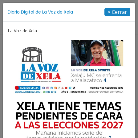
Suscríbete
× Cerrar
Diario Digital de La Voz de Xela
Directorio
La Voz de Xela
Copa Centroamericana
Patzicía
Escritura
Nov
Temporada navideña esta
cargada de actividades en
Utz Ulew Mall