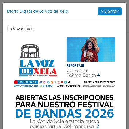
Suscríbete
× Cerrar
Diario Digital de La Voz de Xela
Directorio
La Voz de Xela
estival de Bandas 2026
Proceso Judicial
Fátima Bo
¿Qué respondió la ONU al
gobierno de Jimmy
Morales?