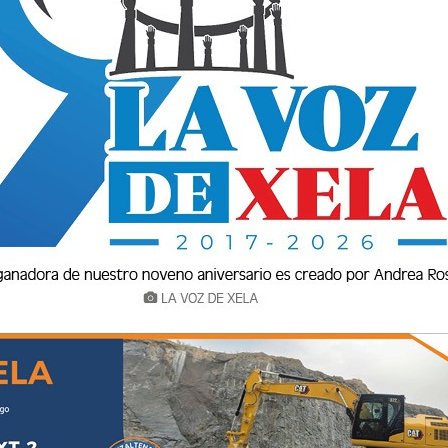
os de alcoholismo agudo y crónico en
salud buscan acciones para frenarlo. En la
 de Xela se está organizando un grupo de
 sufren de alcoholismo. Los interesados
 a la clínica, de 10 a 12 horas, donde se
vo es que las personas se sientan apoyadas. “Lo
 de la adicción, sabiendo que es una
la solo psicológicamente, sino que debe llevar
 Ortiz, psicóloga del Centro. La profesional
as personas que son referidas del Hospital
o de Salud, quienes sufren este problema. La