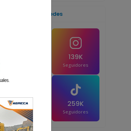
Síguenos en las redes
1M
139K
Seguidores
Seguidores
42.5K
259K
Seguidores
Seguidores