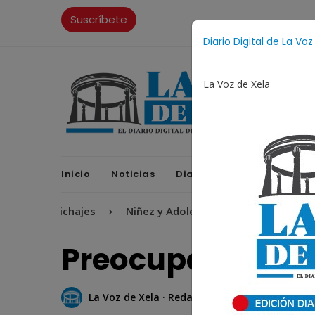
Suscríbete
Diario Digital de La Voz
La Voz de Xela
Inicio
Noticias
Diario Digital
Opinione
Fichajes
Niñez y Adolescencia
Estafa
Protec
Preocupan casos
La Voz de Xela · Redacción
26 Junio 2018 13