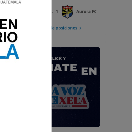
3 : 1
Xelajú MC
Aurora FC
Mira la tabla de posiciones