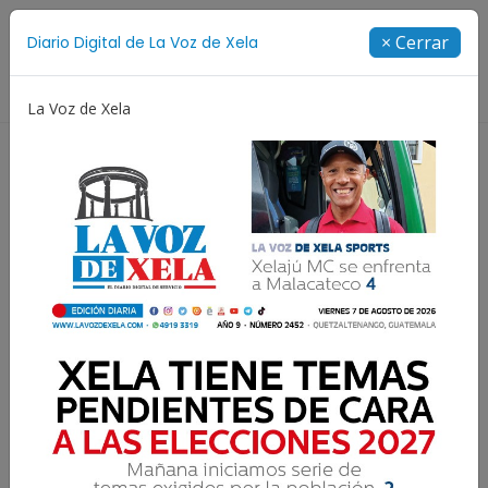
Suscríbete
× Cerrar
Diario Digital de La Voz de Xela
Directorio
La Voz de Xela
Escritura
Noveno Aniversario
Fichajes
Ni
PGN rescata a niña con
parálisis cerebral en
Colomba Costa Cuca