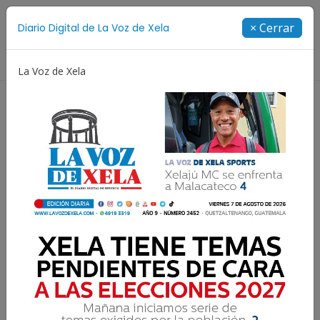
Suscríbete
× Cerrar
Diario Digital de La Voz de Xela
Directorio
La Voz de Xela
Escritura
Noveno Aniversario
Fichajes
Niñez
Lee la edición digital del
jueves 6 de septiembre