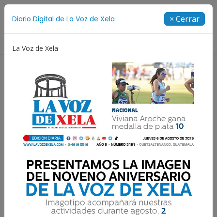
Suscríbete
× Cerrar
Diario Digital de La Voz de Xela
Directorio
La Voz de Xela
Niñez y Adolescencia
Estafa
Protección Infantil
Estas son las actividades
de La Voz de la Navidad
2024