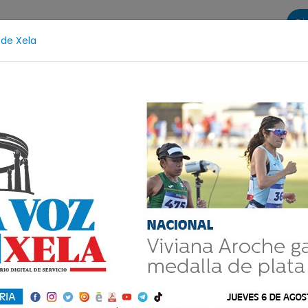
Di
 de Xela
s
La Voz de Xela Sports
Contáctanos
LA VOZ 25
escencia
Estafa
Protección Infantil
Incendios
ro deportados por
en Guatemala