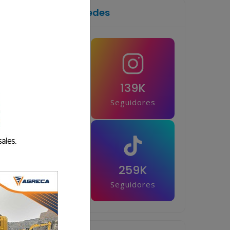
Síguenos en las redes
1M
139K
Seguidores
Seguidores
42.5K
259K
Seguidores
Seguidores