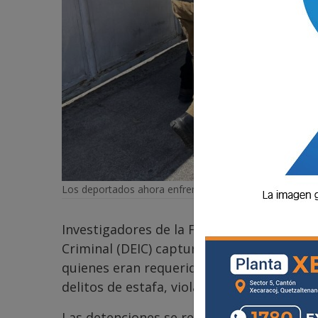
Los deportados ahora enfrentarán a la justicia.
Investigadores de la Fuerza de Tarea SAFE 
Criminal (DEIC) capturaron a cuatro gua
quienes eran requeridos por distintos juz
delitos de estafa, violación y violencia con
Las detenciones se realizaron en las ofic