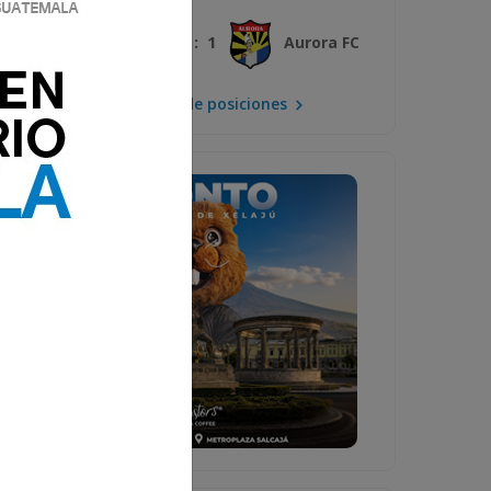
3 : 1
Xelajú MC
Aurora FC
Mira la tabla de posiciones