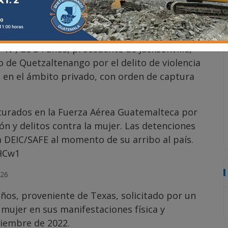
alteca, tras el arribo de los señalados en
“N”, de 34 años, procedente de Jacksonville,
o de Quetzaltenango por el delito de violencia
a en el ámbito privado, con orden de captura
turados en la Fuerza Aérea Guatemalteca por
ón y delitos contra la mujer. Las detenciones
a DEIC/SAFE al momento de su arribo al país.
cHCw1
026
ños, proveniente de Texas, solicitado por un
 mujer en sus manifestaciones física y
viembre de 2022.