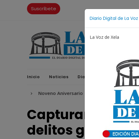
Suscríbete
Diario Digital de La Voz
La Voz de Xela
Inicio
Noticias
Diario Digital
Opinione
ura
Noveno Aniversario
Fichajes
Niñez y Adol
Capturan a cuat
delitos graves 