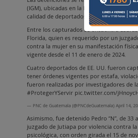
(IGM), ubicadas en la Fuerza Aérea Guatem
calidad de deportados.
Entre los capturados se encuentra Esdras 
Florida, quien es requerido por un juzgad
contra la mujer en su manifestación físic
vigente desde el 11 de enero de 2024.
Cuatro deportados de EE. UU. fueron cap
tener órdenes vigentes por estafa, violaci
fueron realizadas por investigadores de l
#ProtegerYServir
pic.twitter.com/jHnoy
— PNC de Guatemala (@PNCdeGuatemala)
April 14, 2
Asimismo, fue detenido Pedro “N”, de 33 a
juzgado de Jutiapa por violencia contra la
psicológica, con orden girada el 15 de no