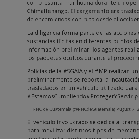
con presunta marihuana durante un operati
Chimaltenango. El cargamento era traslad
de encomiendas con ruta desde el occidente
La diligencia forma parte de las acciones 
sustancias ilícitas en diferentes puntos d
información preliminar, los agentes real
los paquetes ocultos durante el procedim
Policías de la
#SGAIA
y el
#MP
realizan un
preliminarmente se reporta la incautaci
trasladados en un vehículo utilizado par
#EstamosCumpliendo
#ProtegerYServir
p
— PNC de Guatemala (@PNCdeGuatemala)
August 7, 
El vehículo involucrado se dedica al tran
para movilizar distintos tipos de mercanc
mantienen las verificaciones correspondi