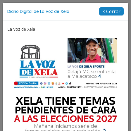
Suscríbete
× Cerrar
Diario Digital de La Voz de Xela
Directorio
La Voz de Xela
Copa Centroamericana
Patzicía
Escritura
Brote de hantavirus en
crucero deja tres muertos
y alerta sanitaria