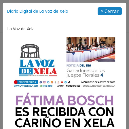
Suscríbete
× Cerrar
Diario Digital de La Voz de Xela
Directorio
La Voz de Xela
ival de Bandas 2026
Proceso Judicial
Fátima Bosch
14,500 toneladas de
basura se generan en el
departamento cada mes