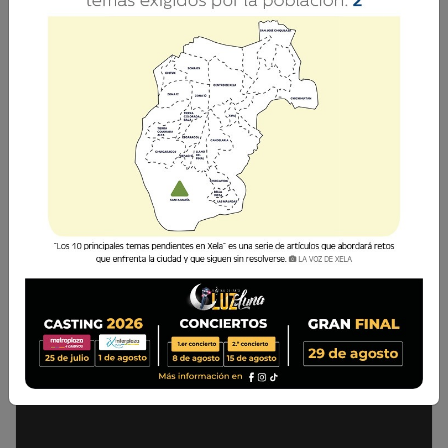
Descarga el pdf completo aquí Síguenos en
nuestras cuentas de redes sociales: Facebook:
La Voz de Xela · Twitter: @lavozdexela ·
Instagram: @lavozdexela · Portal:
lavozdexela.com
Ediciones Digitales
25 Enero 2019 19:56
Comparte