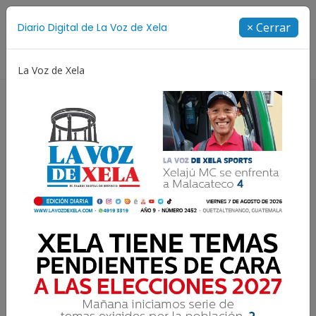
Suscríbete
× Cerrar
Diario Digital de La Voz de Xela
Directorio
La Voz de Xela
Jorge Messi
Copa Centroamericana
Patzicía
Lee la edición digital del
viernes 25 de enero | #170