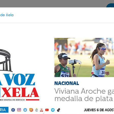
Di
 de Xela
s
La Voz de Xela Sports
Contáctanos
LA VOZ 25
z y Adolescencia
Estafa
Protección Infantil
I
gital del miércoles 27
 nuestras cuentas de redes sociales: Facebook: La V