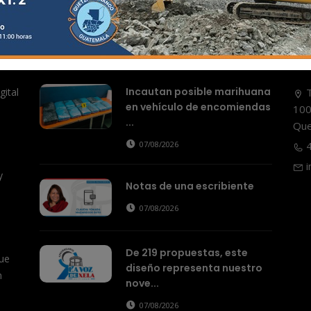
Actualidad
Incautan posible marihuana
ital
T
en vehículo de encomiendas
100
...
Que
07/08/2026
4
i
y
Notas de una escribiente
07/08/2026
De 219 propuestas, este
ue
diseño representa nuestro
n
nove...
07/08/2026