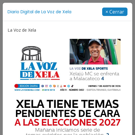
Suscríbete
× Cerrar
Diario Digital de La Voz de Xela
Directorio
La Voz de Xela
ura
Noveno Aniversario
Fichajes
Niñez y Adole
Lee la edición digital del
martes 26 de febrero | #197