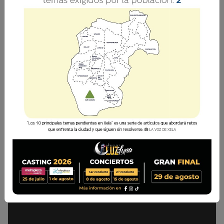
Descarga el pdf completo aquí Síguenos en
nuestras cuentas de redes sociales: Facebook:
La Voz de Xela · Twitter: @lavozdexela ·
Instagram: @lavozdexela · Portal:
lavozdexela.com
Ediciones Digitales
26 Febrero 2019 19:08
Comparte