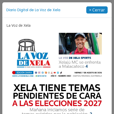
Suscríbete
× Cerrar
Diario Digital de La Voz de Xela
Directorio
La Voz de Xela
Jorge Messi
Copa Centroamericana
Patzicía
Lee la edición digital del
jueves 28 de febrero | #199