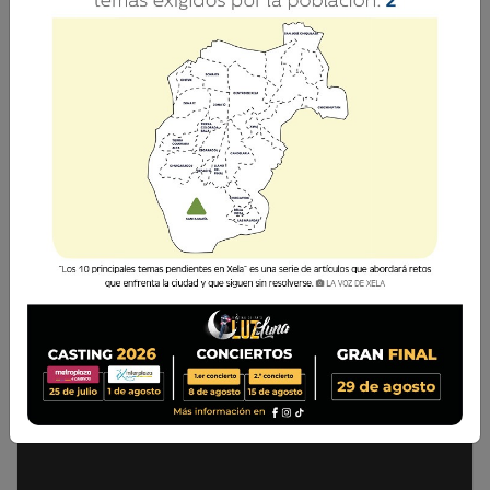
Descarga el pdf completo aquí Síguenos en
nuestras cuentas de redes sociales: Facebook:
La Voz de Xela · Twitter: @lavozdexela ·
Instagram: @lavozdexela · Portal:
lavozdexela.com
Ediciones Digitales
28 Febrero 2019 19:35
Comparte