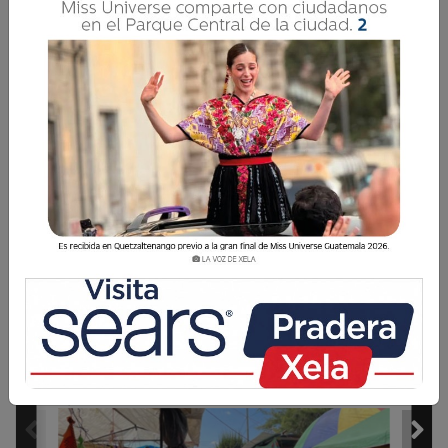
Ediciones Digitales
6 Marzo 2025 18:34
Comparte
1 / 20
SALUD
Cuidando la salud 
8
renal de los hijos
EDICIÓN DIARIA
JUEVES 6 DE MARZO DE 2025
AÑO 7 · NÚMERO 2021
 · QUETZALTENANGO, GUATEMALA
WWW.LAVOZDEXELA.COM ·     4919 3319 
400 COMERCIANTES
SE INSTALAN EN
EL PRIMER VIERNES
Economista estima que se moverán
2
Q500 mil en este fin de semana en El Calvario.