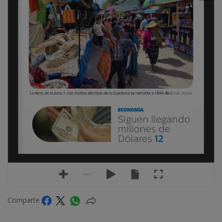
La feria, en la zona 1, con motivo del inicio de la Cuaresma se remonta a 1844. 
 l
EONEL RODAS
ECONOMÍA
Siguen llegando 
millones de  
12
Dólares
Comparte