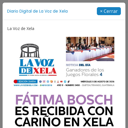
Suscríbete
× Cerrar
Diario Digital de La Voz de Xela
Directorio
La Voz de Xela
dios
Festival de Bandas 2026
Proceso Judicial
Lee el diario digital del
jueves 6 de marzo | #2021