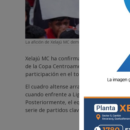
La afición de Xelajú MC demostró ser la mejor en la a
Xelajú MC ha confirmado oficialmente las 
de la Copa Centroamericana 2026, en un c
participación en el torneo regional.
El cuadro altense arrancará su camino el
cuando enfrente a Liga Deportiva Alajuel
Posteriormente, el equipo guatemalteco c
serie de partidos clave en busca de la clas