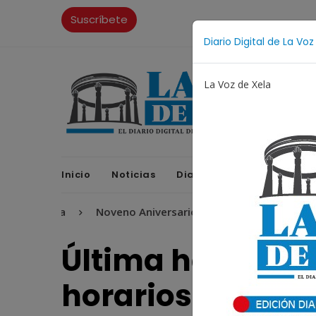
Suscríbete
Diario Digital de La Voz
La Voz de Xela
Inicio
Noticias
Diario Digital
Opinione
ritura
Noveno Aniversario
Fichajes
Niñez y A
Última hora: Xe
horarios para C