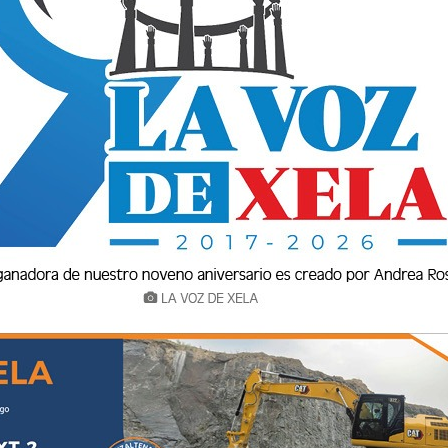
nterior Copa Centroamericana.
fechas en las que disputará la fase de grupos
alendario ya definido por la Concacaf para su
miércoles 29 de julio a las 8:00 de la noche
,
ense en el
estadio Alejandro Morera Soto
.
ontinuará su actividad internacional con una
ificación a la siguiente ronda.