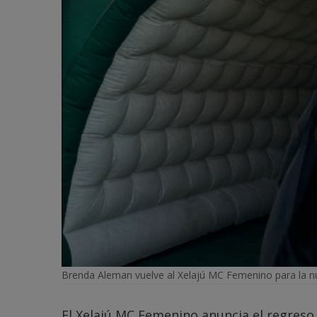
Brenda Aleman vuelve al Xelajú MC Femenino para la n
El Xelajú MC Femenino anuncia el regreso