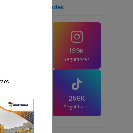
Síguenos en las redes
1M
139K
Seguidores
Seguidores
42.5K
259K
Seguidores
Seguidores