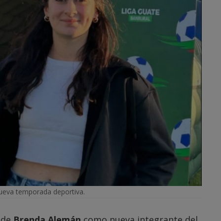
ueva temporada deportiva.
 de
Brenda Alemán
como nueva integrante del