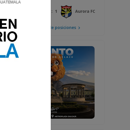
3 : 1
Xelajú MC
Aurora FC
Mira la tabla de posiciones