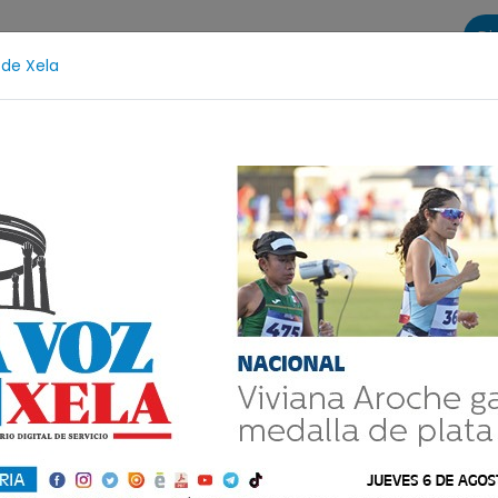
Di
 de Xela
s
La Voz de Xela Sports
Contáctanos
LA VOZ 25
dolescencia
Estafa
Protección Infantil
Incend
lajú MC confirma
opa