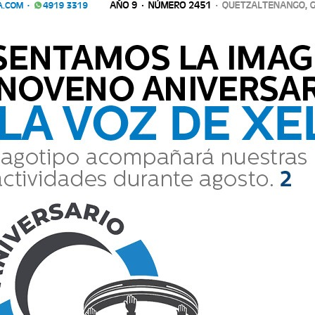
na
iciará esta nueva aventura en Costa Rica.
Comparte