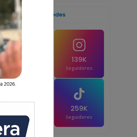
Síguenos en las redes
1M
139K
Seguidores
Seguidores
42.5K
259K
Seguidores
Seguidores