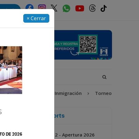
rectorio
× Cerrar
abel-Claudina
Inmigración
Torneo Apertura 2026
La Voz de Xela Sports
Jornada 2 - Apertura 2026
Próximo