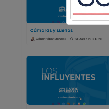
Cámaras y sueños
César Pérez Méndez
23 Marzo 2018 13:28