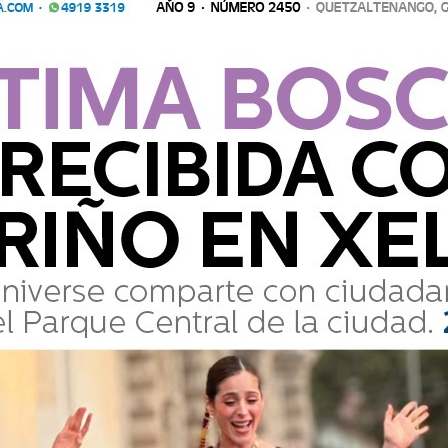
cación (Usac), con tres maestrías en diferentes campos y
 (Usac). CEO de La Voz de Xela, profesor universitario y
¿Por qué el voto debe ser para el
Sí?
César Pérez Méndez
8 Abril 2018 07:45