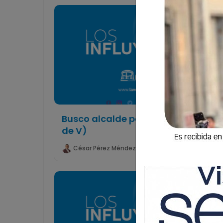
Busco alcalde para Xela (Parte III
de V)
César Pérez Méndez
5 Abril 2018 22:39