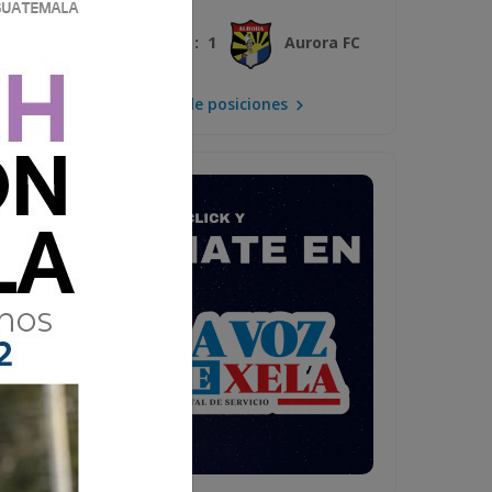
3 : 1
Xelajú MC
Aurora FC
Mira la tabla de posiciones