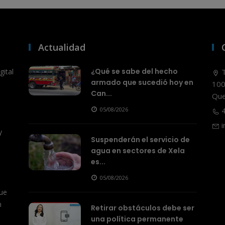
Actualidad
¿Qué se sabe del hecho
ital
T
armado que sucedió hoy en
100
Can...
Que
05/08/2026
4
i
y
Suspenderán el servicio de
agua en sectores de Xela
es...
05/08/2026
ue
n
Retirar obstáculos debe ser
una política permanente