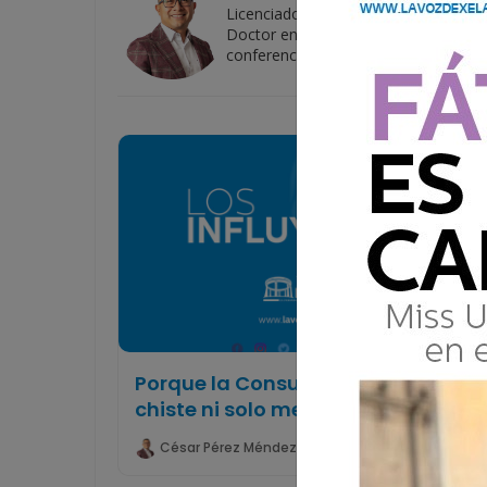
Licenciado en Ciencias de la Comuni
Doctor en Investigación en Educación
conferencista.
Porque la Consulta Popular no es
chiste ni solo memes
César Pérez Méndez
13 Abril 2018 20:45