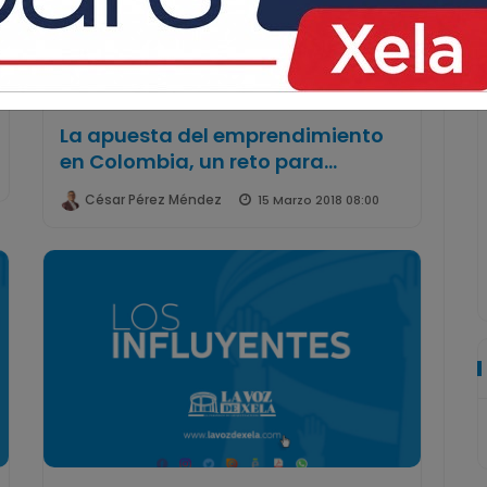
La apuesta del emprendimiento
en Colombia, un reto para...
César Pérez Méndez
15 Marzo 2018 08:00