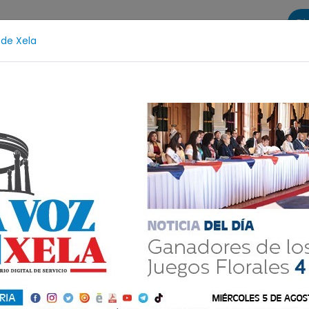
Di
 de Xela
s
La Voz de Xela Sports
Contáctanos
LA VOZ 25
udicial
Fátima Bosch
Desaparecida
Alerta Is
ndez
z