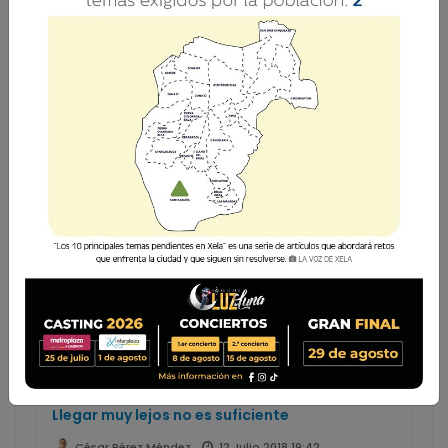
César Pérez Méndez
Licenciado en Ciencias de la
Comunicación (Usac), con tres maestrías
en diferentes campos y Doctor en
Investigación en Educación (Usac). CEO de
La Voz de Xela, profesor universitario y
conferencista.
Llegar muy lejos no es suficiente
12 Julio 2018 19:42
César Pérez Méndez