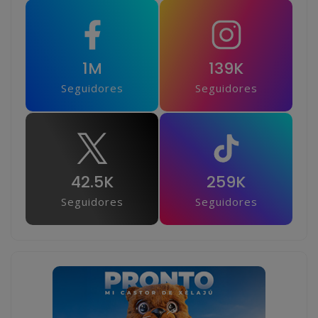
1M
139K
Seguidores
Seguidores
42.5K
259K
Seguidores
Seguidores