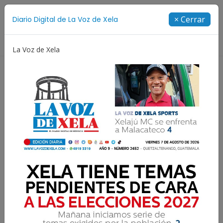
Suscríbete
× Cerrar
Diario Digital de La Voz de Xela
Directorio
La Voz de Xela
Patzicía
Escritura
Noveno Aniversario
Fichaj
Publicaciones de César Pérez Méndez