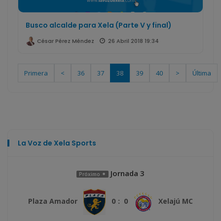
Busco alcalde para Xela (Parte V y final)
26 Abril 2018 19:34
César Pérez Méndez
Primera
<
36
37
38
39
40
>
Última
La Voz de Xela Sports
Jornada 3
Próximo
0 : 0
Plaza Amador
Xelajú MC