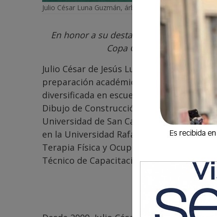
Julio César Luna Guzmán, árbitro internacional avalado 
En honor a su destacada trayectoria como 
Copa Oro, representando c
Julio César de Jesús Luna Guzmán nació e
preparación académica en áreas técnicas 
diversificada en escuelas locales, obtenien
Dibujo de Construcción. Continuó estudios 
Universidad de San Carlos de Guatemala, 
en la Universidad Rafael Landívar, donde o
Terapia Física y Ocupacional. Además, ha 
Técnico de Capacitación y Productividad
Trayecto