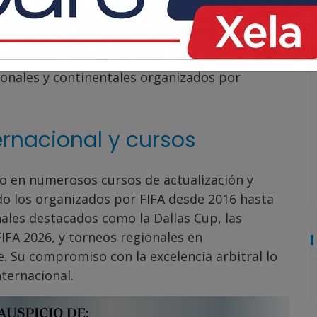
na exitosa carrera como árbitro de futbol,
diendo hasta la Liga Nacional de Guatemala,
16. Su disciplina y dedicación le permitieron
iendo la licencia FIFA en 2021. Ha representado
onales y continentales organizados por
ernacional y cursos
ado en numerosos cursos de actualización y
o los organizados por FIFA desde 2016 hasta
ales destacados como la Dallas Cup, las
FIFA 2026, y torneos regionales en
. Su compromiso con la excelencia arbitral lo
ternacional.