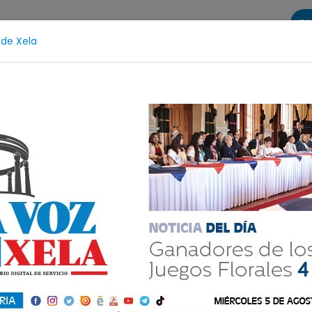
Di
 de Xela
s
La Voz de Xela Sports
Contáctanos
LA VOZ 25
al
Fátima Bosch
Desaparecida
Alerta Isabel-
Jesús Luna Guzmán