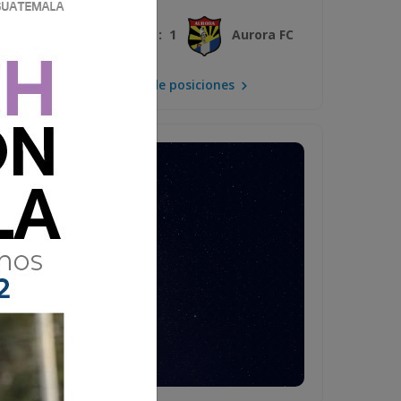
3 : 1
Xelajú MC
Aurora FC
Mira la tabla de posiciones