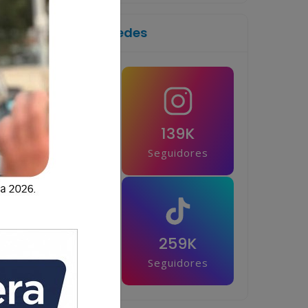
Síguenos en las redes
1M
139K
Seguidores
Seguidores
42.5K
259K
Seguidores
Seguidores