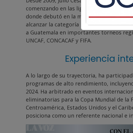
Desde 2009, Julio César ha desarrollado u
comenzando en las ligas menores y ascen
donde debutó en la máxima categoría en 20
alcanzar la categoría internacional, obten
a Guatemala en importantes torneos regi
UNCAF, CONCACAF y FIFA.
Experiencia int
A lo largo de su trayectoria, ha particip
programas de alto rendimiento, incluyend
2024. Ha arbitrado en eventos internacion
eliminatorias para la Copa Mundial de la 
Centroamérica, Estados Unidos y el Caribe
posiciona como un referente nacional e in