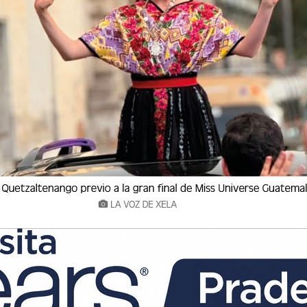
por la FIFA.
árbitro FIFA, y su reciente participación en la
on profesionalismo y excelencia.
n Quetzaltenango y tiene una sólida
y de salud. Completó su educación primaria y
do el título de Bachiller Industrial y Perito en
universitarios en Ingeniería Civil en la
y posteriormente se especializó en Fisioterapia
btuvo la licenciatura y el título de Técnico en
cursado cinco niveles de inglés en Instituto
 (INTECAP) para complementar su formación.
ria arbitral