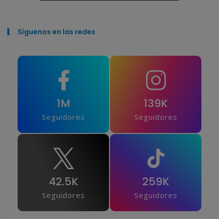
Síguenos en las redes
1M
139K
Seguidores
Seguidores
42.5K
259K
Seguidores
Seguidores