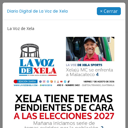
Suscríbete
× Cerrar
Diario Digital de La Voz de Xela
Directorio
La Voz de Xela
orge Messi
Copa Centroamericana
Patzicía
Es
Declaratoria de
Quetzaltenango como
Ciudad del Conocimiento