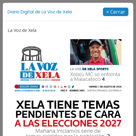
Suscríbete
× Cerrar
Diario Digital de La Voz de Xela
Directorio
La Voz de Xela
Noveno Aniversario
Fichajes
Niñez y Adolesce
Cuartos de final:
Guizaches contra
Deportivo Paquí