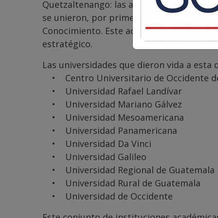
Quetzaltenango: las autoridades de 10 un
se unieron, por primera vez, para declara
Conocimiento. Este acto no fue solo prot
estratégico.
Las universidades que dieron vida a esta d
• Centro Universitario de Occidente de
• Universidad Rafael Landívar
• Universidad Mariano Gálvez
• Universidad Mesoamericana
• Universidad Panamericana
• Universidad Da Vinci
• Universidad Galileo
• Universidad Regional de Guatemala
• Universidad Rural de Guatemala
• Universidad de Occidente
Este conjunto de instituciones académicas