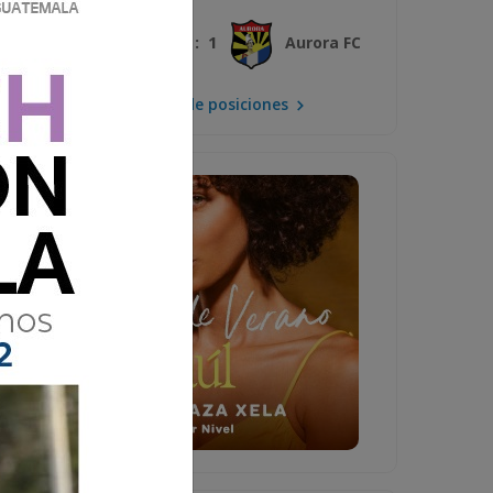
3 : 1
Xelajú MC
Aurora FC
Mira la tabla de posiciones