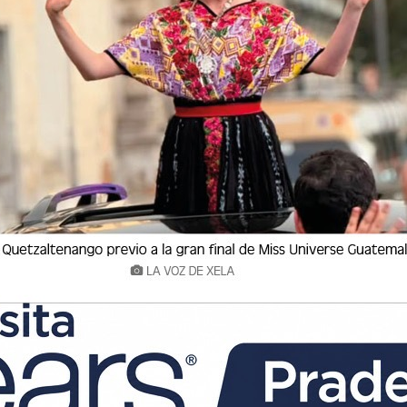
 los grandes acontecimientos que transforman
zaltenango, nuestra Xela querida, no solo se
 espíritu emprendedor, sino por un nuevo título
d del Conocimiento.
ite, ni patrimonio exclusivo de académicos,
ocimiento, y todo conocimiento es de todos.
ión tecnológica, desde el oficio del panadero
 conversaciones familiares hasta los congresos
na chispa que enciende el desarrollo y la
hecho histórico marcó un nuevo rumbo para