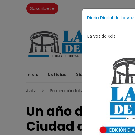
Suscríbete
Diario Digital de La Voz
La Voz de Xela
Inicio
Noticias
Diario Digital
Opinione
Estafa
Protección Infantil
Incendios
Festi
Un año de posic
Ciudad del Con