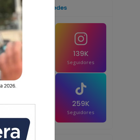
Síguenos en las redes
1M
139K
Seguidores
Seguidores
42.5K
259K
Seguidores
Seguidores