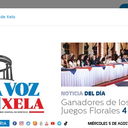
Di
 de Xela
s
La Voz de Xela Sports
Contáctanos
LA VOZ 25
val de Bandas 2026
Proceso Judicial
Fátima Bosch
ionamiento:
ocimiento