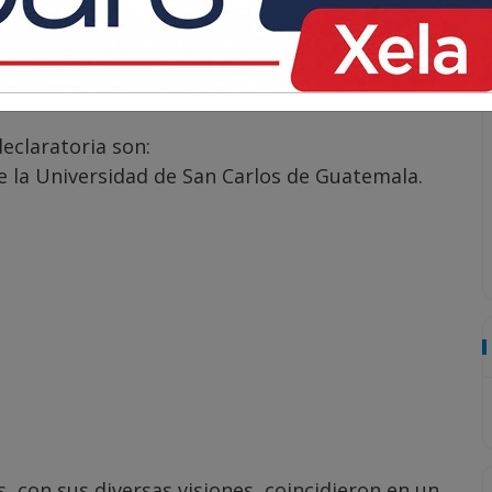
iversidades con presencia en el departamento
r oficialmente a la ciudad como la Ciudad del
ocolario, sino profundamente simbólico y
eclaratoria son:
 la Universidad de San Carlos de Guatemala.
, con sus diversas visiones, coincidieron en un