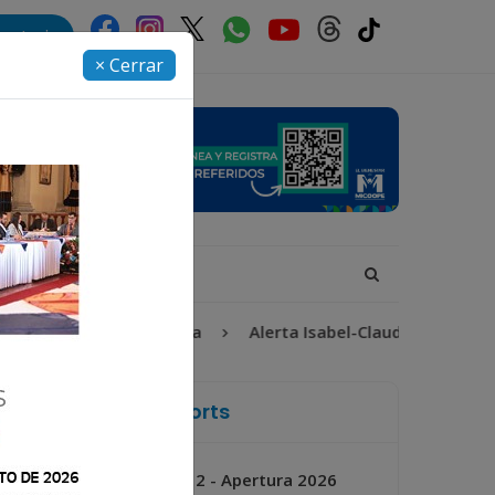
rectorio
× Cerrar
Desaparecida
Alerta Isabel-Claudina
Inmigraci
La Voz de Xela Sports
Jornada 2 - Apertura 2026
Próximo