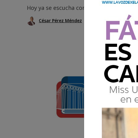
Hoy ya se escucha con naturalidad y fuer
César Pérez Méndez
18 Mayo 2025 16:25