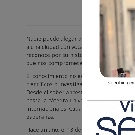
Nadie puede alegar desconocer o ignorar
a una ciudad con vocación de futuro. Quet
reconoce por su historia, su cultura o su
que nos compromete y nos inspira: Ciuda
El conocimiento no es propiedad de una él
científicos o investigadores. Todo es con
Desde el saber ancestral hasta la innovac
hasta la cátedra universitaria, desde las
internacionales. Cada forma de saber es u
esperanza.
Hace un año, el 13 de mayo de 2024, un 