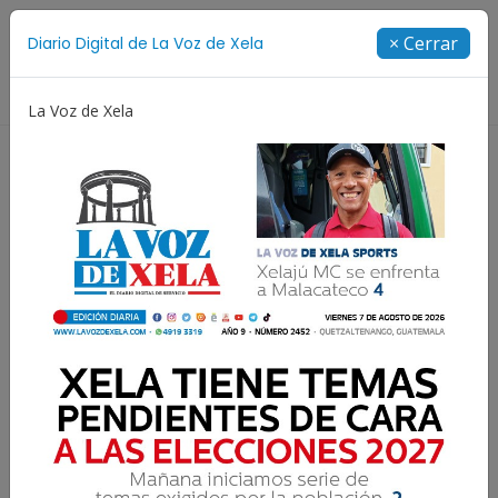
Suscríbete
× Cerrar
Diario Digital de La Voz de Xela
Directorio
La Voz de Xela
Copa Centroamericana
Patzicía
Escritura
Subsidio al combustible
que no se nota