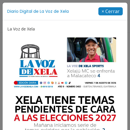
Suscríbete
× Cerrar
Diario Digital de La Voz de Xela
Directorio
La Voz de Xela
Copa Centroamericana
Patzicía
Escritura
Se nos viene Xelafer
Marco Buestán
29 Julio 2018 08:00