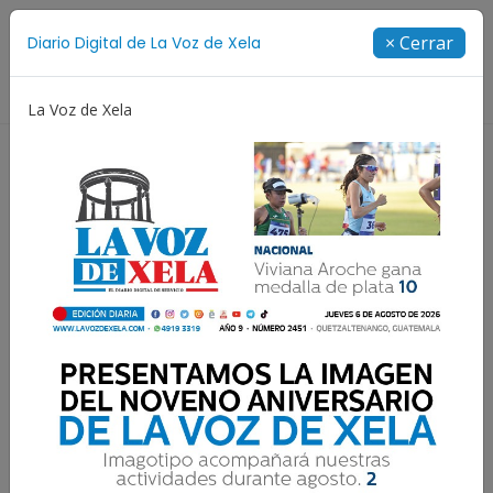
Suscríbete
× Cerrar
Diario Digital de La Voz de Xela
Directorio
La Voz de Xela
Niñez y Adolescencia
Estafa
Protección Infanti
¿Qué son las pruebas
psicométricas que pasan
en un proceso de