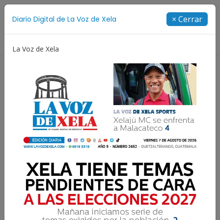
Suscríbete
× Cerrar
Diario Digital de La Voz de Xela
Directorio
La Voz de Xela
Copa Centroamericana
Patzicía
Escritura
No es el STEG, si no, los que
están dirigiendo el STEG.
Parte II final