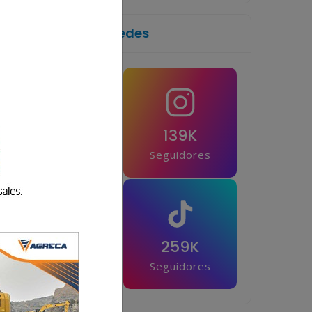
Síguenos en las redes
1M
139K
Seguidores
Seguidores
42.5K
259K
Seguidores
Seguidores