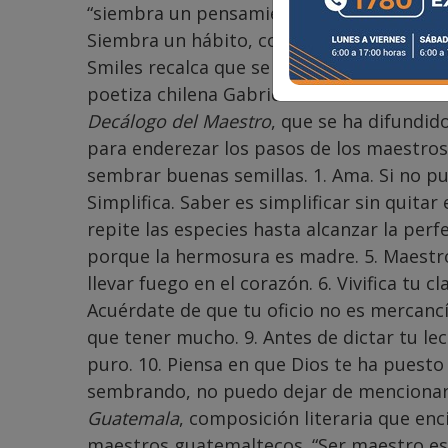
“siembra un pensamiento, cosecha una acc
Siembra un hábito, cosecha un carácter; 
Smiles recalca que se empieza con un pen
poetiza chilena Gabriela Mistral era una 
Decálogo del Maestro
, que se ha difundi
para enderezar los pasos de los maestros
sembrar buenas semillas. 1. Ama. Si no p
Simplifica. Saber es simplificar sin quitar
repite las especies hasta alcanzar la per
porque la hermosura es madre. 5. Maestr
llevar fuego en el corazón. 6. Vivifica tu c
Acuérdate de que tu oficio no es mercancía
que tener mucho. 9. Antes de dictar tu lec
puro. 10. Piensa en que Dios te ha puest
sembrando, no puedo dejar de mencionar 
Guatemala
, composición literaria que en
maestros guatemaltecos. “Ser maestro es 