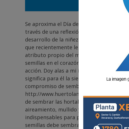
Se aproxima el Día del Maestro en Guatem
través de una reflexión acerca de su impor
desarrollo de la niñez y juventud, para e
que recientemente leí encontré la expres
atributo propio del maestro. Pienso, por
semillas en el corazón y en la mente de l
acción. Doy alas a mi imaginación y me si
significa para él la siembra, y luego, en 
compromiso de sembrar. El labrador no se
http://www.huertolandia.com se explica q
de sembrar las hortalizas. Se debe quitar 
aireamiento, mullido y allanamiento, sin o
indispensables para preparar el huerto p
semillas debe sembrar un maestro? Respo