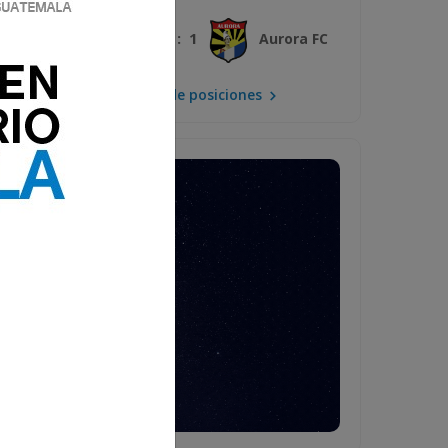
3 : 1
Xelajú MC
Aurora FC
Mira la tabla de posiciones