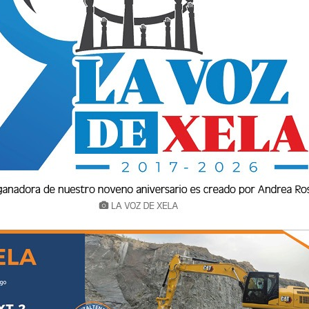
ala, por eso quiero rendirle un homenaje, a
tante labor, con la cual contribuye al
ngrandecer a Guatemala. En uno de los libros
ión “sembrador de semillas”, y pensé que es un
 un momento, en la noble tarea de sembrar
os educandos. Imagino lo que conlleva esa
túo en el contexto de un labrador y en lo que
el contexto de un maestro, que también tiene el
 lanza a la siembra sin preparación, en
ue hay una época para preparar el suelo antes
la maleza y las malas hierbas, es esencial el
lvidar el abonado del suelo, tareas
ara la siembra. Y ahora me pregunto, ¿qué
ndo citando a Samuel Smiles, que escribió,