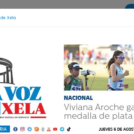
Di
 de Xela
s
La Voz de Xela Sports
Contáctanos
LA VOZ 25
otección Infantil
Incendios
Festival de Bandas 202
dor de semillas
Comparte