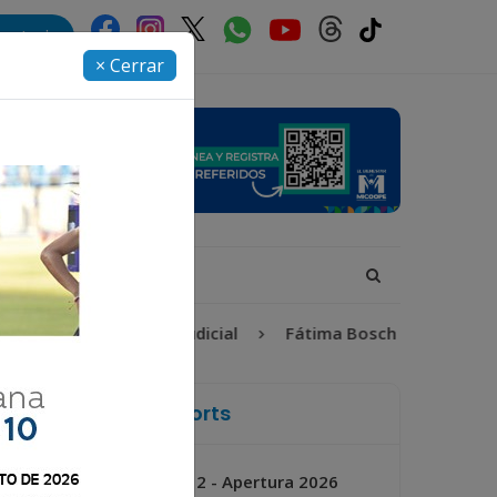
rectorio
× Cerrar
6
Proceso Judicial
Fátima Bosch
Desaparecid
La Voz de Xela Sports
Jornada 2 - Apertura 2026
Próximo