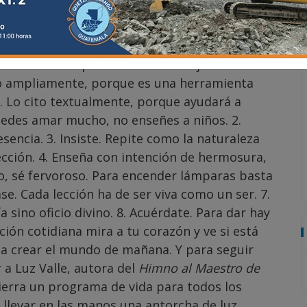
ión; siembra una acción, cosecha un hábito.
siembra un carácter, cosecha un destino”.
samiento y se termina con una acción. La
maestra rural que amaba su trabajo. Escribió un
do ampliamente, porque es una herramienta
. Lo cito textualmente, porque ayudará a
uedes amar mucho, no enseñes a niños. 2.
 esencia. 3. Insiste. Repite como la naturaleza
fección. 4. Enseña con intención de hermosura,
o, sé fervoroso. Para encender lámparas basta
lase. Cada lección ha de ser viva como un ser. 7.
 sino oficio divino. 8. Acuérdate. Para dar hay
ción cotidiana mira a tu corazón y ve si está
o a crear el mundo de mañana. Y para seguir
a Luz Valle, autora del
Himno al Maestro de
cierra un programa de vida para todos los
llevar en las manos una antorcha de luz